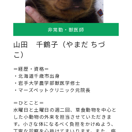
非常勤・獣医師
山田 千鶴子（やまだ ちづ
こ）
＝経歴・資格＝
・北海道千歳市出身
・岩手大学農学部獣医学修士
・マーズペットクリニック元院長
＝ひとこと＝
水曜日と土曜日の週二回、草食動物を中心と
した小動物の外来を担当させていただきま
す。小さな体になるべく負担をかけぬよう、
丁寧な診察を心掛けてまいります。また、病