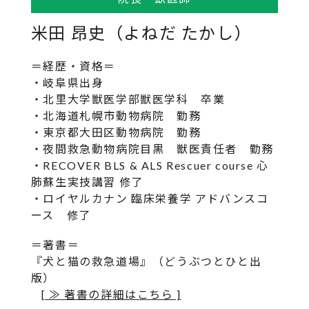
米田 昂史（よねだ たかし）
＝経歴・資格＝
・岐阜県出身
・北里大学獣医学部獣医学科 卒業
・北海道札幌市動物病院 勤務
・東京都大田区動物病院 勤務
・夜間救急動物病院目黒 獣医責任者 勤務
・RECOVER BLS & ALS Rescuer course 心
肺蘇生実技講習 修了
・ロイヤルカナン 臨床栄養学 アドバンスコ
ース 修了
＝著書＝
『犬と猫の救急道場』（どうぶつとひと出
版）
[ ≫ 著書の詳細はこちら ]